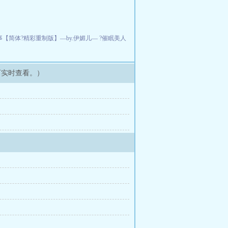
简体?精彩重制版】—by.伊媚儿— ?催眠美人
可实时查看。）