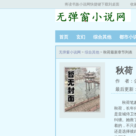
将读书族小说网快捷键下载到桌面
收
首页
玄幻
综合其他
都市小
无弹窗小说网
>
综合其他
> 秋荷最新章节列表
秋荷
作 者：
最后更新：20
秋荷笔
秋荷，长年
是皇城侍卫
纠缠。她救
着的，不只
还是选择彼