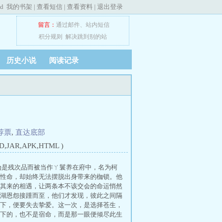
ed
我的书架
|
查看短信
|
查看资料
|
退出登录
留言：
通过邮件
、
站内短信
积分规则
解决跳到别的站
历史小说
阅读记录
荐票
,
直达底部
JAR,APK,HTML )
因为是残次品而被当作ㄚ鬟养在府中，名为柯
性命，却始终无法摆脱出身带来的枷锁。他
其来的相遇，让两条本不该交会的命运悄然
湖恩怨接踵而至，他们才发现，彼此之间隔
下，便要失去挚爱。这一次，是选择苍生，
下的，也不是宿命，而是那一眼便倾尽此生