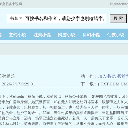
Hi,
undefin
藏读书族小说网
搜 索
书名
说
玄幻小说
耽美小说
网游小说
科幻小说
仙侠小说
公孙罄筑
动 作：
加入书架
,
投推
26/7/17 0:29:01
下 载：( TXT,CHM,UMD,
趣阁，秋荷sodu，秋荷小说，秋荷顶点，秋荷公孙罄筑， 她被闻允夙收养，
侍奉於白雪吟身侧。她沉默寡言，却在无人知晓之处习得医术，以微薄之力护人
长，冷峻寡言，忠於职责，从不相信命运，也不曾为任何人停下脚步。一场突如
了他的命，他护了她余生。然而，当尘封多年的真相逐渐揭开，当朝堂阴谋与江
是身分与立场，还有一场早已注定的生死劫。若救一人，需负天下之罪；若守天
此？秋风过处，荷香未散。原来世间最难解的，从来不是毒，而是人心；最难放