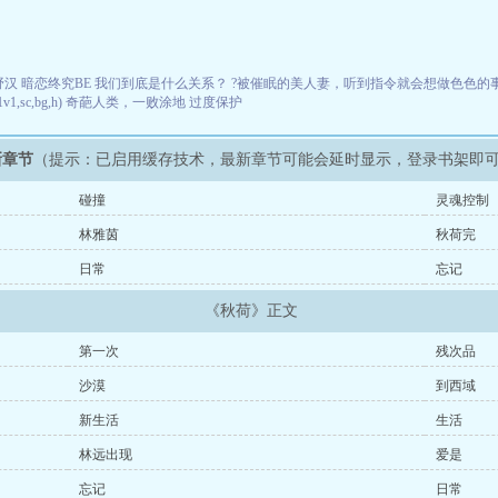
野汉
暗恋终究BE
我们到底是什么关系？
?被催眠的美人妻，听到指令就会想做色色的事【
sc,bg,h)
奇葩人类，一败涂地
过度保护
新章节
（提示：已启用缓存技术，最新章节可能会延时显示，登录书架即
碰撞
灵魂控制
林雅茵
秋荷完
日常
忘记
《秋荷》正文
第一次
残次品
沙漠
到西域
新生活
生活
林远出现
爱是
忘记
日常