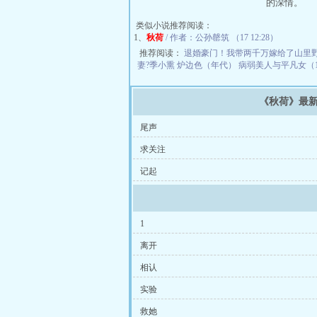
的深情。
类似小说推荐阅读：
1、
秋荷
/ 作者：公孙罄筑 （17 12:28）
推荐阅读：
退婚豪门！我带两千万嫁给了山里
妻?季小熏
炉边色（年代）
病弱美人与平凡女（1v1,
《秋荷》最
尾声
求关注
记起
1
离开
相认
实验
救她