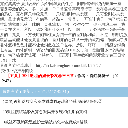
霓虹笑笑子 夏油杰转生为邻国华夏的住持，附赠群猴环绕的破庙一座，
需要养活的家人一群，外加一个日常监督其积德行善、发布各类卷王任务
的系统，更有两只特级咒灵：一只猥琐到拳头发硬，一只可爱到心头发
颤。虽然他无意识，有触手，超黏人，常暴走，可谁让他是，为了把自己
拉出地狱而沦落于此的，灵魂挚友。 悟，今生今世，你不用追上去，我
一直在这里。所以，你对我做什么都可以，啊…… 五条悟转生为触手多
多的半咒灵，正方便时刻缠住某弃猫十年的怪刘海和尚。不过，明明是投
喂甜品就能让他恢复意识的，怪刘海的思路从一开始就跑偏，误解为了要
靠体液和色色才能不让他消散在这个世界。所以，哼哼…… 情感交织前
世今生，肉体解锁一切姿势的甜宠搞笑OOC文，如一盘酸甜多汁的咕咾
肉。为了搞黄逻辑死，轻鞭笞。 【五夏】重生教祖的溺爱挚友卷王日常
TXT下载
最新章节推荐地址：http://m.kaishenghose.com/158/158743/
类似小说推荐阅读：
1、
【五夏】重生教祖的溺爱挚友卷王日常
/ 作者：霓虹笑笑子 （02
12:42）
最新章节 ( 更新：2025/12/2 12:45:24 )
(结局)教祖伪纹身和挚友佛堂Play观音坐莲,揭秘终极彩蛋
10教祖揍腹黑挚友算总账揭开系统和任务的真相
9教祖不及销毁黑丝护士装被狼化挚友做成N油派