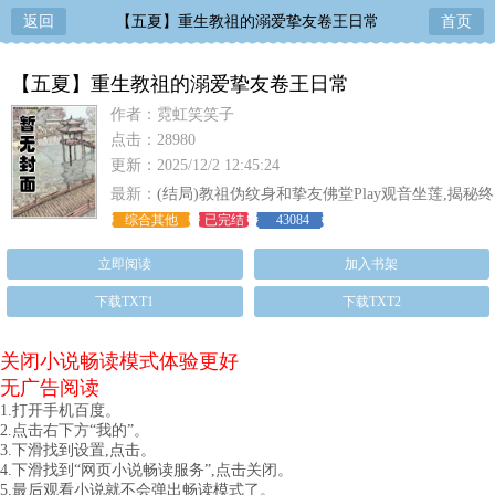
返回
【五夏】重生教祖的溺爱挚友卷王日常
首页
【五夏】重生教祖的溺爱挚友卷王日常
作者：霓虹笑笑子
点击：28980
更新：2025/12/2 12:45:24
最新：
(结局)教祖伪纹身和挚友佛堂Play观音坐莲,揭秘终
极彩蛋
综合其他
已完结
43084
立即阅读
加入书架
下载TXT1
下载TXT2
关闭小说畅读模式体验更好
无广告阅读
1.打开手机百度。
2.点击右下方“我的”。
3.下滑找到设置,点击。
4.下滑找到“网页小说畅读服务”,点击关闭。
5.最后观看小说就不会弹出畅读模式了。