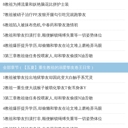
8教祖为搏流量和妖艳脑花比拼护士装
7教祖被硝子治疗PP,发狠开腿勾引吃完就跑挚友
6教祖陷入被抹布危机,中春药和挚友激情初
5教祖和挚友扫潢打非,顺便解锁绳缚失重等一切姿势体位
4教祖爆肝提升学历,却偷懒和挚友在论文堆上磨枪弄马眼
3第三章教祖做任务投喂家人,却和挚友偷摸N油舌吻
全部章节 ( 【五夏】重生教祖的溺爱挚友卷王日常 )
1教祖被挚友拉出地狱挚友却因此变大白触手系咒灵
2教祖一重生便大战猴子被萌化挚友T食浑身体Y
3第三章教祖做任务投喂家人,却和挚友偷摸N油舌吻
4教祖爆肝提升学历,却偷懒和挚友在论文堆上磨枪弄马眼
5教祖和挚友扫潢打非,顺便解锁绳缚失重等一切姿势体位