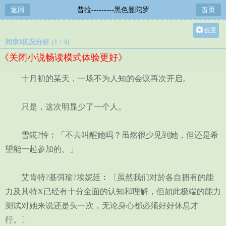
返回
昔拉---------黑色曼陀罗
首页
设置
间章Ⅰ状况分析 (1 / 4)
关灯
《关闭小说畅读模式体验更好》
大
中
十月初的某天，一场不为人知的会议再次开启。
小
只是，这次明显少了一个人。
雪錵?怜︰「不去叫醒她吗？虽然很少见到她，但还是希
望能一起参加的。」
艾肯特?基弭瑜?埃妮廷︰〔虽然我们对於各自拥有的能
力及其特X已经有十分全面的认知和理解，但如此极端的能力
测试对她来说还是头一次，无论身心都必须好好休息才
行。〕