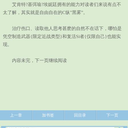
艾肯特?基弭瑜?埃妮廷拥有的能力对读者们来说有点不
太了解，其实就是自由自在的C纵”黑雾”。
治疗伤口、读取他人思考甚麽的自然不在话下，哪怕是
凭空制造武器{限定近战类型}和复活Si者{仅限自己}也能实
现。
内容未完，下一页继续阅读
上一章
加书签
回目录
下一页