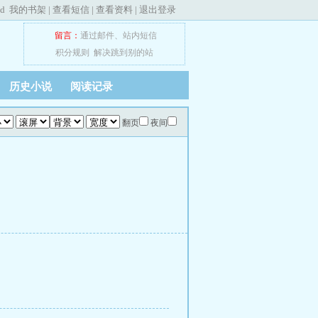
ed
我的书架
|
查看短信
|
查看资料
|
退出登录
留言：
通过邮件
、
站内短信
积分规则
解决跳到别的站
历史小说
阅读记录
翻页
夜间