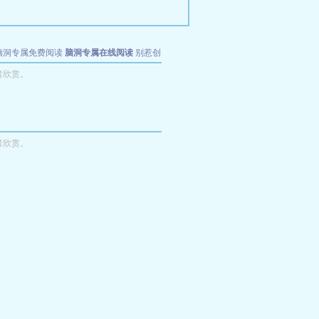
脑洞专属免费阅读
脑洞专属在线阅读
别惹创
者欣赏。
者欣赏。