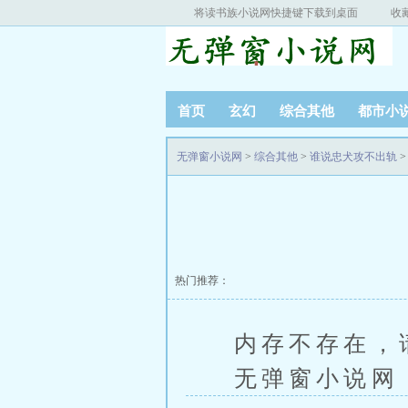
将读书族小说网快捷键下载到桌面
收
首页
玄幻
综合其他
都市小
无弹窗小说网
>
综合其他
>
谁说忠犬攻不出轨
>
热门推荐：
内存不存在，
无弹窗小说网