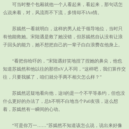
可当时整个包厢就他一个人看起来，看起来，那句话怎
么说来着，对，风流而不下流，多情却不lAn情。
苏嫣然一看就明白，这样的男人处于领导地位，当时只
有他能救她。宋陆遇是救了她没错，但苏嫣然自认没有让浪
子回头的能力，她不想把自己的一辈子白白浪费在他身上。
“看把你给吓的，”宋陆遇好笑地捏了捏她的鼻尖，他也
知道苏嫣然和他以往的那些nV人不同，“这样吧，我们算作交
往，只要我腻了，咱们就分手两不相欠怎么样？”
苏嫣然迟疑地看向他，这0的是一个不平等条约，但也没
什么更好的办法了，总b不明不白地当个Pa0友强，这么想
着，苏嫣然有一瞬间的心动。
“可是你万一……”苏嫣然不知道该怎么说，说出来好像