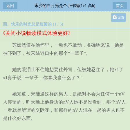
返回
宋少的白月光是个小作精(1v1 高h)
首页
设置
四、快乐的时光总是短暂的 (1 / 5)
关灯
《关闭小说畅读模式体验更好》
大
中
苏嫣然僵在他怀里，一动也不敢动，准确地来说，她是
小
被吓到了，被宋陆遇口中的那个“一辈子”。
她的眼泪止不住地想要往外冒，但被她忍住了，她x1了
x1鼻子说:“一辈子，你拿我当什么了？”
她知道，宋陆遇这样的男人，是绝对不会为任何一个nV
人停留的，昨天晚上他身边的nV人她不是没看到，那个nV人
一看就是所谓的交际花，和那样的nV人混在一起的男人也不
是什么好东西。