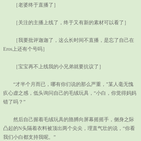
［老婆终于直播了］
［关注的主播上线了，终于又有新的素材可以看了］
［我要批评迦迦了，这么长时间不直播，是忘了自己在
Eros上还有个号吗］
［宝宝再不上线我的小兄弟就要抗议了］
“才半个月而已，哪有你们说的那么严重，”某人毫无愧
疚心虚之感，低头询问自己的毛绒玩具，“小白，你觉得妈妈
错了吗？”
然后自己握着毛绒玩具的胳膊向屏幕摇摇手，侧身之际
凸起的N头隔着衣料被顶出两个尖尖，理直气壮的说，“你看
我们小白都支持我呢。”