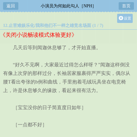
返回
小演员为何如此勾人［NPH］
首页
设置
12.止苦难娱乐化/我和他们不一样之雄竞名场面 (1 / 7)
关灯
《关闭小说畅读模式体验更好》
大
中
几天后等到闻迦休息够了，才开始直播。
小
“好久不见啊，大家最近过得怎么样呀？”闻迦这样倒没
有像上次穿的那样过分，长袖居家服裹得严严实实，偶尔从
腰T看出夸张的b例和曲线，手里抱着毛绒玩具坐在电竞椅
上，许是休息够久的缘故，看起来很有活力。
［宝宝没你的日子简直度日如年］
［一点都不好］