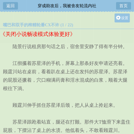
返回
穿成助攻后，我被舍友轮流内社
首页
设置
嘴巴和双手的榨精轮番CX不许 (1 / 22)
关灯
《关闭小说畅读模式体验更好》
大
中
陆景行说租房那句话之后，宿舍里安静了得有半分钟。
小
江彻攥着苏星泽的手机，屏幕上那条好友申请还亮着。
顾霆川站在桌前，看着趴在桌上还在发抖的苏星泽。苏星泽
的屁股还撅着，穴口糊满药膏和淫水混成的白浆，顺着大腿
根往下淌。
顾霆川伸手抓住苏星泽后颈，把人从桌上拎起来。
苏星泽踉跄着站直，腿还在打颤。那件大T恤滑下来盖住
屁股，下摆沾了桌上的水渍。他低着头，不敢看顾霆川。