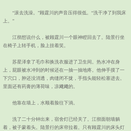
“滚去洗澡。”顾霆川的声音压得很低。“洗干净了到我床
上。”
江彻想说什么，被顾霆川一个眼神瞪回去了。陆景行坐
在椅子上转手机，脸上挂着笑。
苏星泽拿了毛巾和换洗衣服进了卫生间。热水冲在身
上，屁眼被水冲到的时候还在一抽一抽地疼。他伸手摸了一
下穴口，肿还没消透，肉缝闭不拢，手指头能轻松塞进去。
里面还有药膏的薄荷味，凉飕飕的。
他靠在墙上，水顺着脸往下淌。
洗了二十分钟出来，宿舍灯已经关了。江彻面朝墙躺
着，被子蒙着头。陆景行的床帘拉着。只有顾霆川的床头灯