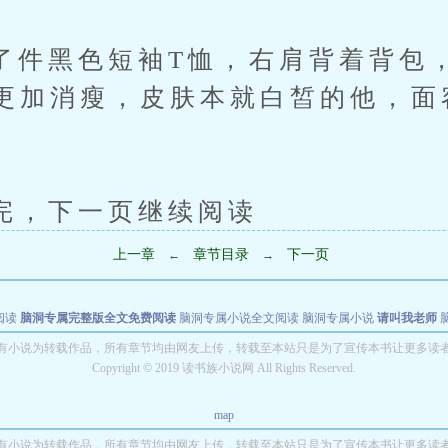
黑色短袖T恤，右肩背着背包，
更加消瘦，皮肤本就白皙的他，面
下一页继续阅读
上一章
章节目录
下一页
←
→
阅读
脑洞专属完整版全文免费阅读
脑洞专属小说全文阅读
脑洞专属小说
请叫我老师
世者
穿书第一天就结婚小说全文阅读
有小说为转载作品，所有章节均由网友上传，转载至本站只是为了宣传本书让更多读
Copyright © 2019 读书族小说网 All Rights Reserved.
map
有小说为转载作品，所有章节均由网友上传，转载至本站只是为了宣传本书让更多读