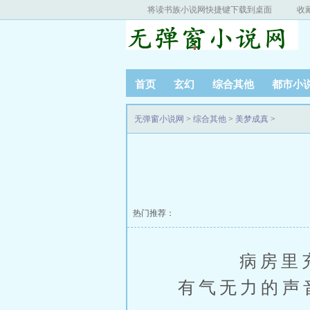
将读书族小说网快捷键下载到桌面
收
首页
玄幻
综合其他
都市小
无弹窗小说网
>
综合其他
>
美梦成真
>
热门推荐：
病房里充满
有气无力的声