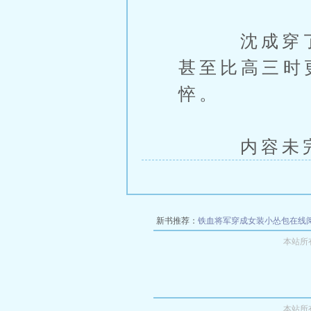
沈成穿了件
甚至比高三时
悴。
内容未完，
新书推荐：
铁血将军穿成女装小怂包在线
本站所
本站所