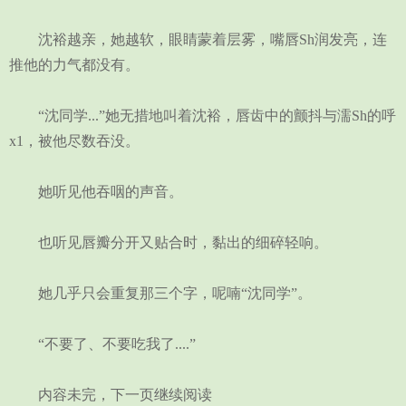
沈裕越亲，她越软，眼睛蒙着层雾，嘴唇Sh润发亮，连
推他的力气都没有。
“沈同学...”她无措地叫着沈裕，唇齿中的颤抖与濡Sh的呼
x1，被他尽数吞没。
她听见他吞咽的声音。
也听见唇瓣分开又贴合时，黏出的细碎轻响。
她几乎只会重复那三个字，呢喃“沈同学”。
“不要了、不要吃我了....”
内容未完，下一页继续阅读