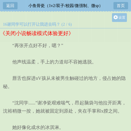
返回
小鱼骨瓷（1v2/双子/校园/微强制、微sp）
首页
设置
16谢同学可以打开让我进去吗？ (2 / 6)
关灯
《关闭小说畅读模式体验更好》
大
中
“再张开点好不好，嗯？”
小
他声线温柔，手上的力道却不容她逃脱。
唇舌也探进nV孩从未被男生触碰过的地方，侵占她的隐
秘。
“沈同学......”谢净瓷艰难喘气，昂起脑袋与他拉开距离，
沈裕稍微一按，她就被固定到原处，夹在手掌和x膛之间。
她好像化成水的冰淇淋。