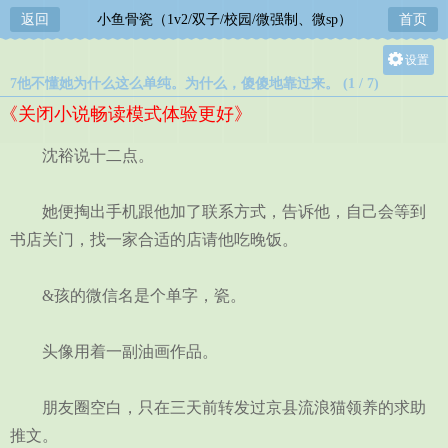
返回
小鱼骨瓷（1v2/双子/校园/微强制、微sp）
首页
设置
7他不懂她为什么这么单纯。为什么，傻傻地靠过来。 (1 / 7)
关灯
《关闭小说畅读模式体验更好》
大
中
沈裕说十二点。
小
她便掏出手机跟他加了联系方式，告诉他，自己会等到
书店关门，找一家合适的店请他吃晚饭。
&孩的微信名是个单字，瓷。
头像用着一副油画作品。
朋友圈空白，只在三天前转发过京县流浪猫领养的求助
推文。