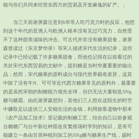
能与你们共同来经营东西方的贸易及开发麻逸的矿产。」
当三天前谢屏森注意到h华等人吃巧克力时的反应，他想
到这个年代的亚洲人与欧洲人根本没有见过巧克力，自然受
不了这种甜美滋味的冲击。可古代并非没有糖果甜食，谢屏
森曾读过《东京梦华录》等宋人描述宋代生活的纪录，这些
记录中已经记载了许多糖果甜食，而他也记得在以前看过的
关於宋代东西贸易的文献中，提到糖是当时华夏重要的输出
品；然而，宋代糖果的原料成分与现代世界颇有差异，这其
中除了没有牛N、可可等近代西方糖果常见的原料外，最重要
的是虽然宋朝的制糖能力领先全球，但仍无法大量制造JiNg
糖与糖霜。由此谢屏森想到，若他们三人想在这陌生的时空
中赚取足以提供三人安稳生活的金钱，利用旅客遗物中那本
《农产品加工技术》里记载的制糖工艺，结合自己以前参观
台糖糖厂与台中新社种苗改良繁殖场时学到的知识，是有可
能建立一条由甘蔗种植到加工的JiNg糖与糖果生产线，届时