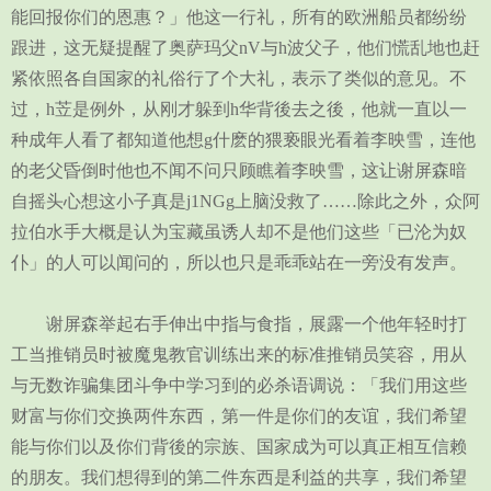
能回报你们的恩惠？」他这一行礼，所有的欧洲船员都纷纷
跟进，这无疑提醒了奥萨玛父nV与h波父子，他们慌乱地也赶
紧依照各自国家的礼俗行了个大礼，表示了类似的意见。不
过，h苙是例外，从刚才躲到h华背後去之後，他就一直以一
种成年人看了都知道他想g什麽的猥亵眼光看着李映雪，连他
的老父昏倒时他也不闻不问只顾瞧着李映雪，这让谢屏森暗
自摇头心想这小子真是j1NGg上脑没救了……除此之外，众阿
拉伯水手大概是认为宝藏虽诱人却不是他们这些「已沦为奴
仆」的人可以闻问的，所以也只是乖乖站在一旁没有发声。
谢屏森举起右手伸出中指与食指，展露一个他年轻时打
工当推销员时被魔鬼教官训练出来的标准推销员笑容，用从
与无数诈骗集团斗争中学习到的必杀语调说：「我们用这些
财富与你们交换两件东西，第一件是你们的友谊，我们希望
能与你们以及你们背後的宗族、国家成为可以真正相互信赖
的朋友。我们想得到的第二件东西是利益的共享，我们希望