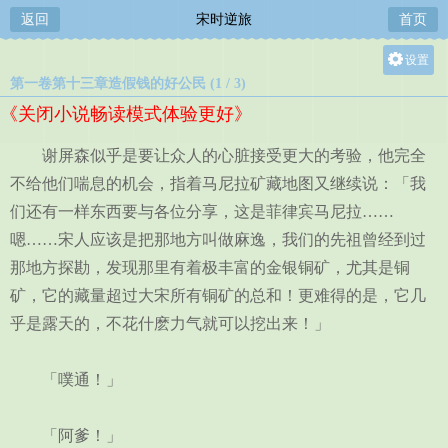
返回
宋时逆旅
首页
设置
第一卷第十三章造假钱的好公民 (1 / 3)
关灯
《关闭小说畅读模式体验更好》
大
中
谢屏森似乎是要让众人的心脏接受更大的考验，他完全
小
不给他们喘息的机会，指着马尼拉矿藏地图又继续说：「我
们还有一样东西要与各位分享，这是菲律宾马尼拉……
嗯……宋人应该是把那地方叫做麻逸，我们的先祖曾经到过
那地方探勘，发现那里有着极丰富的金银铜矿，尤其是铜
矿，它的藏量超过大宋所有铜矿的总和！更难得的是，它几
乎是露天的，不花什麽力气就可以挖出来！」
「噗通！」
「阿爹！」