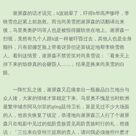
谢屏森的话才说完，h波就晕了，吓得h华高声惨呼，李
映雪也赶紧上前急救。而当尚美雪把谢屏森的话翻译出来
後，马里奥奥萨玛等人也是被惊得腿软坐在地上。谢屏森一
扫视，竟然有九个人跟h波一样被吓昏过去，其他人也是全身
颤抖，只有碧娜芝脸上带着讶异但还算镇定地帮李映雪救
人。看到这情景，谢屏森不禁苦笑对尚美雪说：「看来天上
掉下来的馅饼真的会砸昏人……」结果是换来尚美雪的白
眼。
一阵忙乱之後，谢屏森又忍痛拿出一瓶极品白兰地分与
众人後，大家的情绪才算稳定下来。马里奥不愧是当时欧洲
最繁华城市阿马尔菲的g0ng廷侍卫长，算是见过不少大场面
的人，他首先恢复了镇定，恭谨地向谢屏森三人行了个谢屏
森只在电影中见过的低阶贵族晋见高阶贵族时行的礼，然後
说：「三位来自亚特兰提斯的贵人，请问我必须做些什麽才