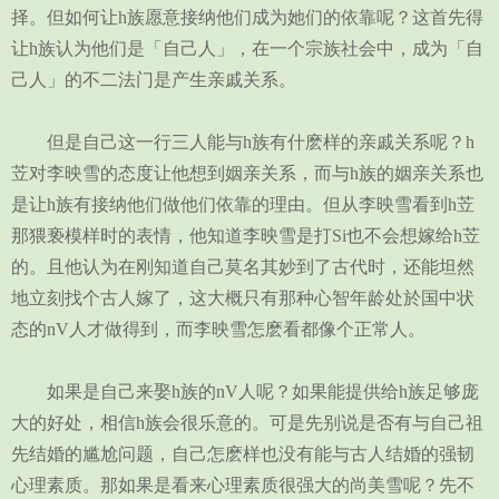
择。但如何让h族愿意接纳他们成为她们的依靠呢？这首先得
让h族认为他们是「自己人」，在一个宗族社会中，成为「自
己人」的不二法门是产生亲戚关系。
但是自己这一行三人能与h族有什麽样的亲戚关系呢？h
苙对李映雪的态度让他想到姻亲关系，而与h族的姻亲关系也
是让h族有接纳他们做他们依靠的理由。但从李映雪看到h苙
那猥亵模样时的表情，他知道李映雪是打Si也不会想嫁给h苙
的。且他认为在刚知道自己莫名其妙到了古代时，还能坦然
地立刻找个古人嫁了，这大概只有那种心智年龄处於国中状
态的nV人才做得到，而李映雪怎麽看都像个正常人。
如果是自己来娶h族的nV人呢？如果能提供给h族足够庞
大的好处，相信h族会很乐意的。可是先别说是否有与自己祖
先结婚的尴尬问题，自己怎麽样也没有能与古人结婚的强韧
心理素质。那如果是看来心理素质很强大的尚美雪呢？先不