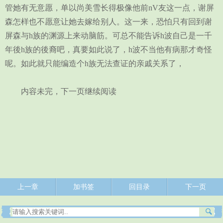
管她有无意愿，单以尚美雪长得极像他前nV友这一点，谢屏
森怎样也不愿意让她去嫁给别人。这一来，恐怕只有回到谢
屏森与h族的渊源上来动脑筋。可总不能告诉h波自己是一千
年後h族的後裔吧，真要如此说了，h波不当他有病那才奇怪
呢。如此就只能编造个h族无法查证的亲戚关系了，
内容未完，下一页继续阅读
上一章
加书签
回目录
下一页