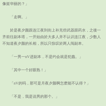
像挺华丽的？」
「走啊。」
於是夜夕颜跟连江夜到街上补充些武器跟药水，之後一
齐前往副本塔，一开始由於大多人并不认识连江夜，少数人
不知道夜夕颜的长相，所以只惊叹於两人闯副本。
「一男一nV进副本，不是约会就是犯蠢。」
「其中一个好眼熟！」
「nV的吗，那可是月夜夕颜啊怎麽能不认得？」
「不是，我是说男的那个。」