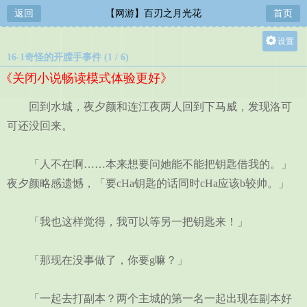
返回
【网游】百刃之月光花
首页
设置
16-1奇怪的开膛手事件 (1 / 6)
关灯
《关闭小说畅读模式体验更好》
大
中
回到水城，夜夕颜和连江夜两人回到下马威，发现洛可
小
可还没回来。
「人不在啊……本来想要问她能不能把钥匙借我的。」
夜夕颜略感遗憾，「要cHa钥匙的话同时cHa应该b较帅。」
「我也这样觉得，我可以等另一把钥匙来！」
「那现在没事做了，你要g嘛？」
「一起去打副本？两个主城的第一名一起出现在副本好