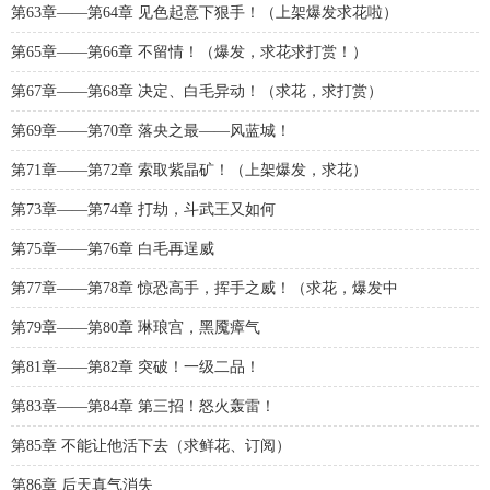
第63章——第64章 见色起意下狠手！（上架爆发求花啦）
第65章——第66章 不留情！（爆发，求花求打赏！）
第67章——第68章 决定、白毛异动！（求花，求打赏）
第69章——第70章 落央之最——风蓝城！
第71章——第72章 索取紫晶矿！（上架爆发，求花）
第73章——第74章 打劫，斗武王又如何
第75章——第76章 白毛再逞威
第77章——第78章 惊恐高手，挥手之威！（求花，爆发中
第79章——第80章 琳琅宫，黑魇瘴气
第81章——第82章 突破！一级二品！
第83章——第84章 第三招！怒火轰雷！
第85章 不能让他活下去（求鲜花、订阅）
第86章 后天真气消失