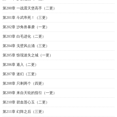
第200章 一战震天堡高手（二更）
第201章 斗武帝死！（三更）
第202章 沙角兽暴袭（一更）
第203章 白毛进化（二更）
第204章 戈壁风云涌（三更）
第205章 惊现迷失之城（一更）
第206章 遁入（二更）
第207章 迷幻（三更）
第208章 只剩两个（四更）
第209章 来自天轮的指引（一更）
第210章 碧血莲心玉（二更）
第211章 幻阵之后（三更）