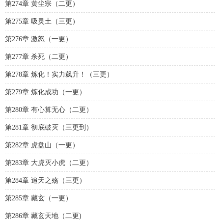
第274章 黄尘宗（二更）
第275章 吸灵土（三更）
第276章 激怒（一更）
第277章 杀死（二更）
第278章 炼化！实力飙升！（三更）
第279章 炼化成功（一更）
第280章 有心算无心（二更）
第281章 彻底破灭（三更到）
第282章 虎盘山（一更）
第283章 大虎灭小虎（二更）
第284章 追天之殇（三更）
第285章 藏玄（一更）
第286章 藏玄天地（二更)