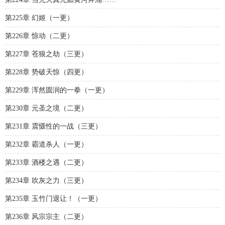
第225章 幻姬（一更）
第226章 惊动（二更）
第227章 苍狼之劫（三更）
第228章 势破天惊（四更）
第229章 浑然圆润的一拳（一更）
第230章 元圣之境（二更）
第231章 震慑性的一战（三更）
第232章 霸道杀人（一更）
第233章 酒楼之遇（二更）
第234章 吹灰之力（三更）
第235章 玉竹门退让！（一更）
第236章 风宗宗主（二更）