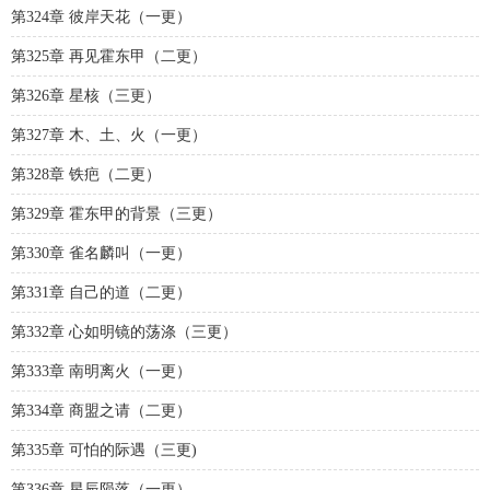
第324章 彼岸天花（一更）
第325章 再见霍东甲（二更）
第326章 星核（三更）
第327章 木、土、火（一更）
第328章 铁疤（二更）
第329章 霍东甲的背景（三更）
第330章 雀名麟叫（一更）
第331章 自己的道（二更）
第332章 心如明镜的荡涤（三更）
第333章 南明离火（一更）
第334章 商盟之请（二更）
第335章 可怕的际遇（三更)
第336章 星辰陨落（一更）