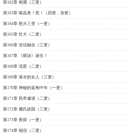
第162章 相遇（三更）
第163章 噬晶兽！死！（四更，加更）
第164章 怒火三变（一更）
第165章 壮大（二更）
第166章 尝试融合（三更）
第167章 《熔诀》诞生！
第168章 流星（二更）
第169章 落水的女人（三更）
第170章 神秘的蓝袍中年（一更）
第171章 风帝邀请（二更）
第172章 藏氏故园（三更）
第173章 夜探（一更）
第174章 端倪（二更）