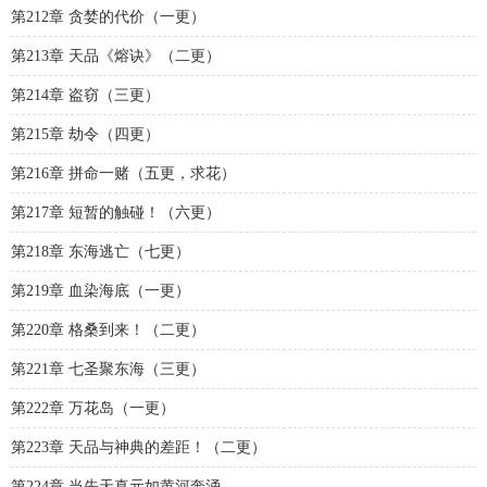
第212章 贪婪的代价（一更）
第213章 天品《熔诀》（二更）
第214章 盗窃（三更）
第215章 劫令（四更）
第216章 拼命一赌（五更，求花）
第217章 短暂的触碰！（六更）
第218章 东海逃亡（七更）
第219章 血染海底（一更）
第220章 格桑到来！（二更）
第221章 七圣聚东海（三更）
第222章 万花岛（一更）
第223章 天品与神典的差距！（二更）
第224章 当先天真元如黄河奔涌……