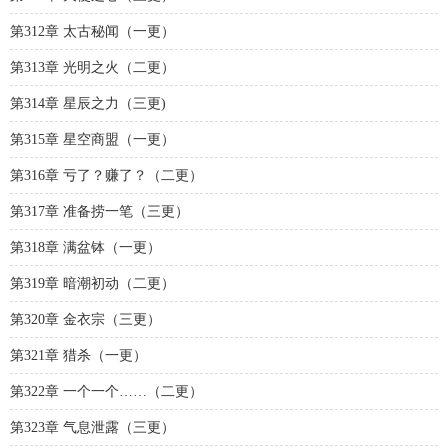
第312章 太古秘闻（一更）
第313章 光明之火（二更）
第314章 星辰之力（三更)
第315章 星空商盟（一更）
第316章 亏了？赚了？（二更）
第317章 准备捞一笔（三更）
第318章 满盆钵（一更）
第319章 暗潮初动（二更）
第320章 金衣宗（三更）
第321章 猎杀（一更）
第322章 一个一个……（二更）
第323章 气息泄露（三更）