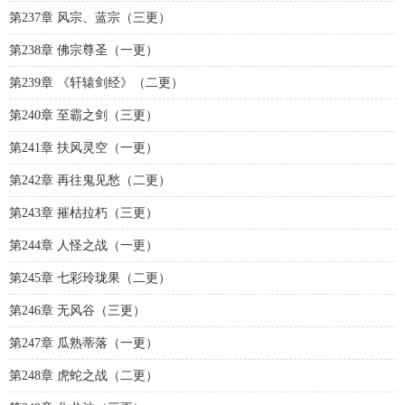
第237章 风宗、蓝宗（三更）
第238章 佛宗尊圣（一更）
第239章 《轩辕剑经》（二更）
第240章 至霸之剑（三更）
第241章 扶风灵空（一更）
第242章 再往鬼见愁（二更）
第243章 摧枯拉朽（三更）
第244章 人怪之战（一更）
第245章 七彩玲珑果（二更）
第246章 无风谷（三更）
第247章 瓜熟蒂落（一更）
第248章 虎蛇之战（二更）