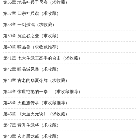
第36章 地品神兵千尺炎（求收藏）
第37章 归宗神兵谱（求收藏）
第38章 一剑孤鸿（求收藏）
第39章 沉鱼谷之变（求收藏）
第40章 噬晶兽（求收藏推荐）
第41章 七大斗武王高手的合击（求收藏）
第42章 噬晶域风暴（求收藏）
第43章 古老的华夏令牌（求收藏）
第44章 惊世艳艳的一拳！（求收藏推荐）
第45章 天血族传承（求收藏推荐）
第46章 《天血火元诀》（求收藏）
第47章 晋升斗武将（求收藏）
第48章 玄奇黑龙戒（求收藏）