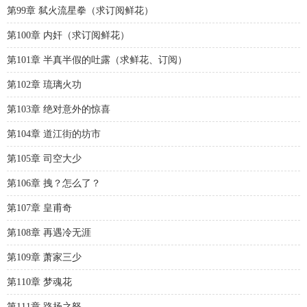
第99章 弑火流星拳（求订阅鲜花）
第100章 内奸（求订阅鲜花）
第101章 半真半假的吐露（求鲜花、订阅）
第102章 琉璃火功
第103章 绝对意外的惊喜
第104章 道江街的坊市
第105章 司空大少
第106章 拽？怎么了？
第107章 皇甫奇
第108章 再遇冷无涯
第109章 萧家三少
第110章 梦魂花
第111章 路扬之怒