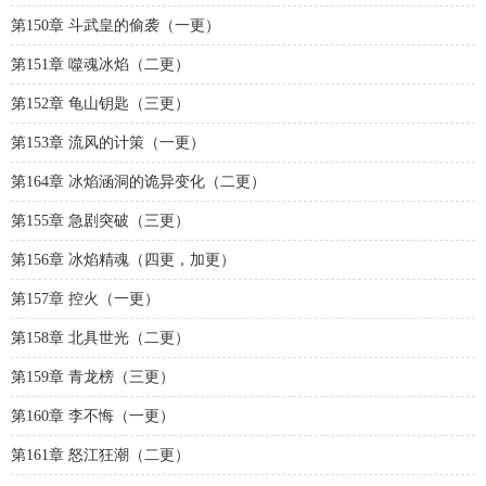
第150章 斗武皇的偷袭（一更）
第151章 噬魂冰焰（二更）
第152章 龟山钥匙（三更）
第153章 流风的计策（一更）
第164章 冰焰涵洞的诡异变化（二更）
第155章 急剧突破（三更）
第156章 冰焰精魂（四更，加更）
第157章 控火（一更）
第158章 北具世光（二更）
第159章 青龙榜（三更）
第160章 李不悔（一更）
第161章 怒江狂潮（二更）