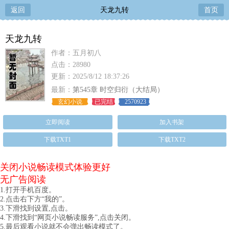
返回
天龙九转
首页
天龙九转
作者：五月初八
点击：28980
更新：2025/8/12 18:37:26
最新：
第545章 时空归衍（大结局）
玄幻小说
已完结
2570923
立即阅读
加入书架
下载TXT1
下载TXT2
关闭小说畅读模式体验更好
无广告阅读
1.打开手机百度。
2.点击右下方“我的”。
3.下滑找到设置,点击。
4.下滑找到“网页小说畅读服务”,点击关闭。
5.最后观看小说就不会弹出畅读模式了。