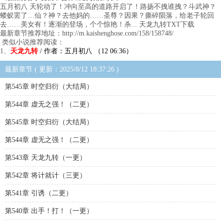
五月初八 天轮动了！冲向至高的道路开启了！路扬不拽谁拽？斗武神？
蝼蚁罢了…仙？神？去他妈的……圣尊？因果？撕碎陨落，给老子轮回
去……美女有！逐渐的登场，个个惊艳！杀... 天龙九转TXT下载
最新章节推荐地址：http://m.kaishenghose.com/158/158748/
类似小说推荐阅读：
1、
天龙九转
/ 作者：五月初八 （12 06:36）
最新章节 ( 更新：2025/8/12 18:37:26 )
第545章 时空归衍（大结局）
第544章 虚无之强！（二更）
第545章 时空归衍（大结局）
第544章 虚无之强！（二更）
第543章 天龙九转（一更）
第542章 将计就计（三更）
第541章 引诱（二更）
第540章 出手！打！（一更）