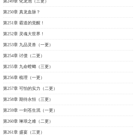
第249章 化龙池（三更）
第250章 真龙血脉？
第251章 霸道的觉醒！
第252章 灵魂大世界！
第253章 九品灵兽（一更）
第254章 讨债（二更）
第255章 九命螳螂（三更）
第256章 梳理（一更）
第257章 可怕的实力（二更）
第258章 期待永恒（三更）
第259章 一剑苍生泯（一更）
第260章 琳琅之难（二更）
第261章 盛宴（三更）