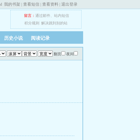
ed
我的书架
|
查看短信
|
查看资料
|
退出登录
留言：
通过邮件
、
站内短信
积分规则
解决跳到别的站
历史小说
阅读记录
翻页
夜间