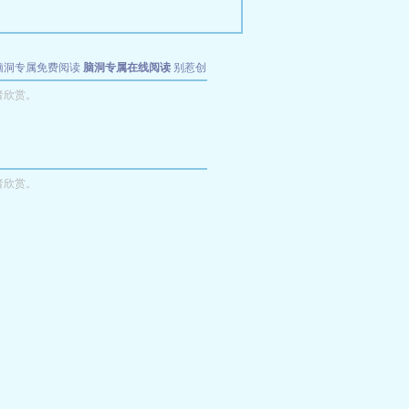
脑洞专属免费阅读
脑洞专属在线阅读
别惹创
者欣赏。
者欣赏。