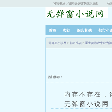
将读书族小说网快捷键下载到桌面
收
首页
玄幻
综合其他
都市小
无弹窗小说网
>
都市小说
>
重生後靠吹牛成为神
热门推荐：
内存不存在，
无弹窗小说网