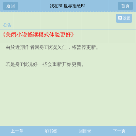
返回
我在BL世界拒绝BL
首页
设置
公告
关灯
《关闭小说畅读模式体验更好》
大
中
由於近期作者因身T状况欠佳，将暂停更新。
小
若是身T状况好一些会重新开始更新。
上一章
加书签
回目录
下一页