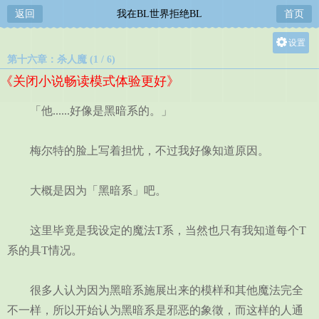
返回
我在BL世界拒绝BL
首页
设置
第十六章：杀人魔 (1 / 6)
关灯
《关闭小说畅读模式体验更好》
大
中
「他......好像是黑暗系的。」
小
梅尔特的脸上写着担忧，不过我好像知道原因。
大概是因为「黑暗系」吧。
这里毕竟是我设定的魔法T系，当然也只有我知道每个T
系的具T情况。
很多人认为因为黑暗系施展出来的模样和其他魔法完全
不一样，所以开始认为黑暗系是邪恶的象徵，而这样的人通