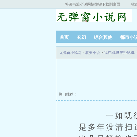
将读书族小说网快捷键下载到桌面
收
首页
玄幻
综合其他
都市小
无弹窗小说网
>
耽美小说
>
我在BL世界拒绝BL
热门推荐：
一如既往杂
是多年没清扫