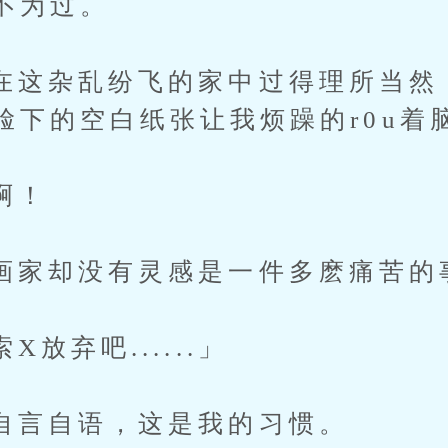
不为过。
杂乱纷飞的家中过得理所当然
脸下的空白纸张让我烦躁的r0u着
啊！
却没有灵感是一件多麽痛苦的
弃吧......」
自语，这是我的习惯。