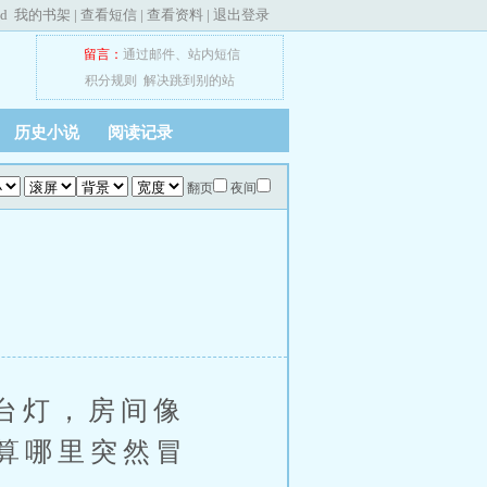
ed
我的书架
|
查看短信
|
查看资料
|
退出登录
留言：
通过邮件
、
站内短信
积分规则
解决跳到别的站
历史小说
阅读记录
翻页
夜间
台灯，房间像
算哪里突然冒