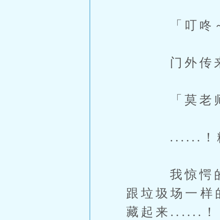
「叮咚
门外传来门
「莫老师—
......
我惊愕的差
跟垃圾场一样
藏起来......！