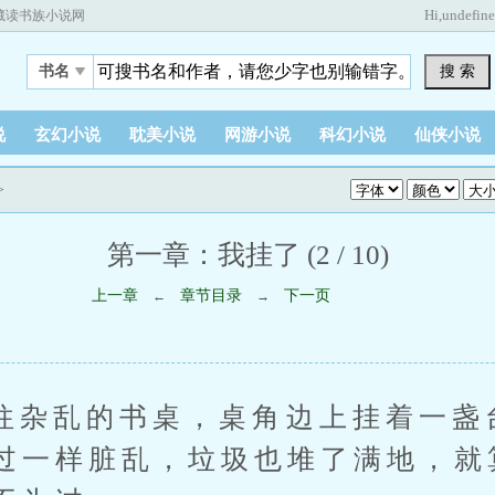
Hi,
undefin
藏读书族小说网
搜 索
书名
说
玄幻小说
耽美小说
网游小说
科幻小说
仙侠小说
>
第一章：我挂了 (2 / 10)
上一章
章节目录
下一页
←
→
乱的书桌，桌角边上挂着一盏
过一样脏乱，垃圾也堆了满地，就