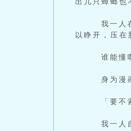
出几只蟑螂也
我一人在这
以睁开，压在
谁能懂
身为漫画家
「要不索X放
我一人自言