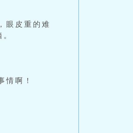
，眼皮重的难
脑。
事情啊！