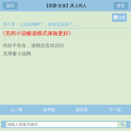
返回
【四爱/女攻】床上何人
首页
设置
卌八章：上回你喝醉了，你电话里那个……
关灯
《关闭小说畅读模式体验更好》
大
中
内存不存在，请稍后尝试访问
小
无弹窗小说网
上一章
加书签
回目录
下一页