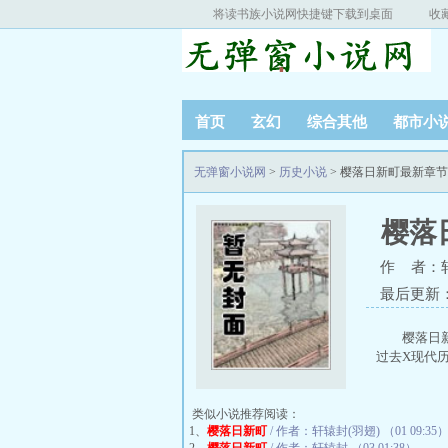
将读书族小说网快捷键下载到桌面
收
首页
玄幻
综合其他
都市小
无弹窗小说网
>
历史小说
> 樱落日新町最新章
樱落
作 者：轩
最后更新：20
樱落日
过去X现代历
类似小说推荐阅读：
1、
樱落日新町
/ 作者：轩辕封(羽翅) （01 09:35