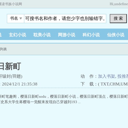
Hi,
undefin
藏读书族小说网
搜 索
书名
说
玄幻小说
耽美小说
网游小说
科幻小说
仙侠小说
节列表
日新町
辕封(羽翅)
动 作：
加入书架
,
投推
24/12/1 21:35:38
下 载：( TXT,CHM,UMD,
新町笔趣阁，樱落日新町sodu，樱落日新町小说，樱落日新町顶点，樱落日新町轩
史系大学生蒋樱珞一觉醒来发现自己穿越到193 ...
）