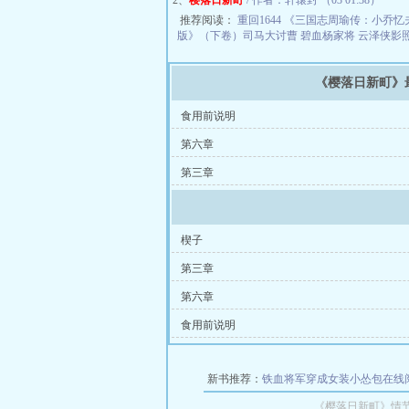
2、
樱落日新町
/ 作者：轩辕封 （03 01:38）
推荐阅读：
重回1644
《三国志周瑜传：小乔忆
版》（下卷）司马大讨曹
碧血杨家将
云泽侠影
《樱落日新町》
食用前说明
第六章
第三章
楔子
第三章
第六章
食用前说明
新书推荐：
铁血将军穿成女装小怂包在线
《樱落日新町》情