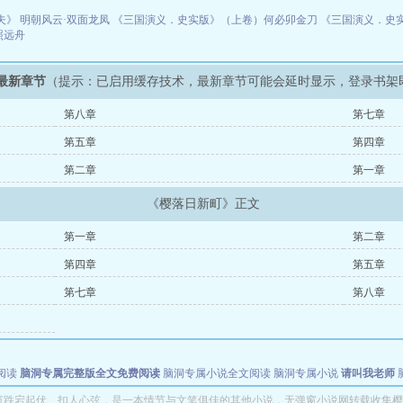
夫》
明朝风云·双面龙凤
《三国演义．史实版》（上卷）何必卯金刀
《三国演义．史
照远舟
最新章节
（提示：已启用缓存技术，最新章节可能会延时显示，登录书架
第八章
第七章
第五章
第四章
第二章
第一章
《樱落日新町》正文
第一章
第二章
第四章
第五章
第七章
第八章
阅读
脑洞专属完整版全文免费阅读
脑洞专属小说全文阅读
脑洞专属小说
请叫我老师
世者
穿书第一天就结婚小说全文阅读
节跌宕起伏、扣人心弦，是一本情节与文笔俱佳的其他小说，无弹窗小说网转载收集樱