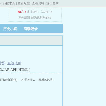
ed
我的书架
|
查看短信
|
查看资料
|
退出登录
留言：
通过邮件
、
站内短信
积分规则
解决跳到别的站
历史小说
阅读记录
荐票
,
直达底部
JAR,APK,HTML )
辕封(羽翅)， 才子X佳人、纨裤X艺旦、